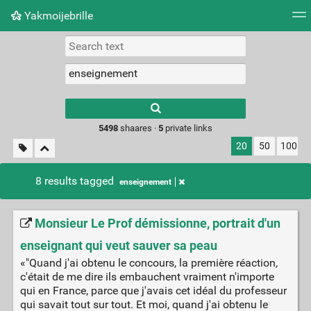
Yakmoijebrille
Tag cloud
Picture wall
Daily
RSS Feed
Logi
Type 1 or more
characters for
results.
5498
shaares ·
5
private links
20
50
100
8 results tagged
enseignement
Monsieur Le Prof démissionne, portrait d'un
enseignant qui veut sauver sa peau
«"Quand j'ai obtenu le concours, la première réaction,
c'était de me dire ils embauchent vraiment n'importe
qui en France, parce que j'avais cet idéal du professeur
qui savait tout sur tout. Et moi, quand j'ai obtenu le