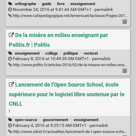
orthographe
·
guide
·
livre
·
enseignement
November 24, 2016 at 9:41:44 AM GMT+1 ·
permalink
http://www.cafepedagogique.net/lemensuel/laclasse/Pages/2012/129_3.aspx
De la misère en milieu enseignant par
Politis.fr | Politis
enseignement
·
collège
·
politique
·
rectorat
February 8, 2016 at 10:49:39 AM GMT+1 ·
permalink
http://www.politis.fr/articles/2016/02/de-la-misere-en-milieu-enseignant-34064/
Lancement de l'Open Source School, école
supérieure pour le logiciel libre soutenue par le
CNLL
!
open-source
·
gouvernement
·
enseignement
February 4, 2016 at 9:25:15 AM GMT+1 ·
permalink
http://www.zdnet.fr/actualites/lancement-de-l-open-source-school-ecole-superieure-pour-le-logiciel-libre-soutenue-par-le-cnll-39832062.htm