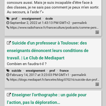
concours aussi. Mais je suis incapable d'être face à
des classes, je ne sais pas comment je peux m'en sortir.
Au secours, à l'aide !"»
prof
·
enseignement
·
école
September 2, 2022 at 1:43:13 PM GMT+2 ·
permalink
https://www.radiofrance.fr/franceculture/podcasts/comme-personne/monsieur-le-prof-demissionne-portrait-d-un-enseignant-qui-veut-sauver-sa-peau-6846221
Suicide d'un professeur à Toulouse: des
enseignants dénoncent leurs conditions de
travail. | Le Club de Mediapart
Combien en faudra-t-il ?
suicide
·
enseignement
·
prof
·
france
February 14, 2017 at 3:23:03 PM GMT+1 ·
permalink
https://blogs.mediapart.fr/lancetre/blog/070216/suicide-dun-professeur-toulouse-des-enseignants-denoncent-leurs-conditions-de-travail
Enseigner l’orthographe : un guide pour
l’action, pas la déploration…