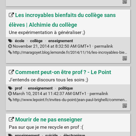
Les incroyables bienfaits du collège sans
élèves | Alchimie du collège
Une expérimentation à généraliser ;)
école
·
collège
·
enseignement
November 21, 2014 at 8:32:50 AM GMT+1 ·
permalink
http://maragoyet.blog.lemonde.fr/2014/11/16/les-incroyables-bienfaits-du-college-sans-eleves/
Comment peut-on être prof ? - Le Point
J'entends ce discours tous les soirs ;)
prof
·
enseignement
·
politique
March 10, 2014 at 11:42:37 AM GMT+1 ·
permalink
http://www.lepoint.fr/invites-du-point/jean-paul-brighelli/comment-peut-on-etre-prof-08-03-2014-1798835_1886.php
Mourir de ne pas enseigner
Pas sur que je me recycle en prof :(
enseignement
·
suicide
·
électronique