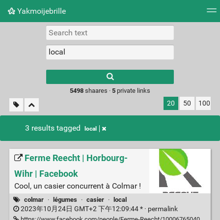
Yakmoijebrille
Tag cloud
Picture wall
Daily
RSS Feed
Logi
Type 1 or more
characters for
results.
5498
shaares ·
5
private links
20
50
100
3 results tagged
local
Ferme Reecht | Horbourg-
Wihr | Facebook
Cool, un casier concurrent à Colmar !
colmar
·
légumes
·
casier
·
local
2023年10月24日 GMT+2 下午12:09:44 * ·
permalink
https://www.facebook.com/people/Ferme-Reecht/100067650403437/