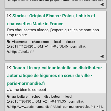
Storks - Original Elsass : Polos, t-shirts et
chaussettes Made in France
Des chaussettes alsaco, j'espère qu'elles ne sont pas
trop raciste.
vêtements
·
chaussettes
·
local
·
alsace
2019年12月20日 GMT+1 下午8:58:46 ·
permalink
https://storks.fr/
Rouen. Un agriculteur installe un distributeur
automatique de légumes en cœur de ville -
paris-normandie.fr
J'aime bien le concept
agriculture
·
robot
·
distributeur
·
local
2015年9月30日 GMT+2 下午1:11:35 ·
permalink
http://www.paris-normandie.fr/detail_communes/articles/4114346/a-rouen-un-agriculteur-installe-un-distributeur-automatique-de-legumes-en-cur-de-ville#.VgupJfntmkq