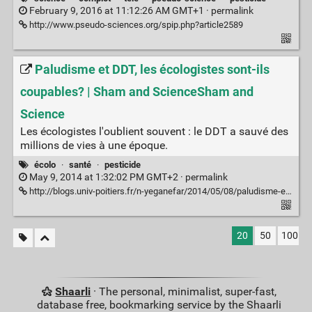
February 9, 2016 at 11:12:26 AM GMT+1 ·
permalink
http://www.pseudo-sciences.org/spip.php?article2589
Paludisme et DDT, les écologistes sont-ils
coupables? | Sham and ScienceSham and
Science
Les écologistes l'oublient souvent : le DDT a sauvé des
millions de vies à une époque.
écolo
·
santé
·
pesticide
May 9, 2014 at 1:32:02 PM GMT+2 ·
permalink
http://blogs.univ-poitiers.fr/n-yeganefar/2014/05/08/paludisme-et-ddt-les-ecologistes-sont-ils-coupables/
20
50
100
Shaarli
· The personal, minimalist, super-fast,
database free, bookmarking service by the Shaarli