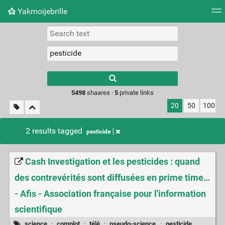
Yakmoijebrille
Tag cloud
Picture wall
Daily
RSS Feed
Logi
Type 1 or more
characters for
results.
5498
shaares ·
5
private links
20
50
100
2 results tagged
pesticide
Cash Investigation et les pesticides : quand
des contrevérités sont diffusées en prime time…
- Afis - Association française pour l'information
scientifique
science
·
complot
·
télé
·
pseudo-science
·
pesticide