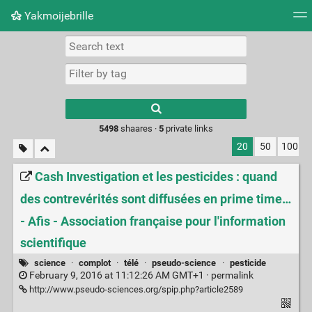
Yakmoijebrille
Tag cloud
Picture wall
Daily
RSS Feed
Logi
Type 1 or more
characters for
results.
5498
shaares ·
5
private links
20
50
100
Cash Investigation et les pesticides : quand
des contrevérités sont diffusées en prime time…
- Afis - Association française pour l'information
scientifique
science
·
complot
·
télé
·
pseudo-science
·
pesticide
February 9, 2016 at 11:12:26 AM GMT+1 ·
permalink
http://www.pseudo-sciences.org/spip.php?article2589