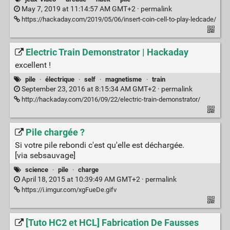
May 7, 2019 at 11:14:57 AM GMT+2 ·
permalink
https://hackaday.com/2019/05/06/insert-coin-cell-to-play-ledcade/
Electric Train Demonstrator | Hackaday
excellent !
pile
·
électrique
·
self
·
magnetisme
·
train
September 23, 2016 at 8:15:34 AM GMT+2 ·
permalink
http://hackaday.com/2016/09/22/electric-train-demonstrator/
Pile chargée ?
Si votre pile rebondi c'est qu'elle est déchargée.
[via sebsauvage]
science
·
pile
·
charge
April 18, 2015 at 10:39:49 AM GMT+2 ·
permalink
https://i.imgur.com/xgFueDe.gifv
[Tuto HC2 et HCL] Fabrication De Fausses