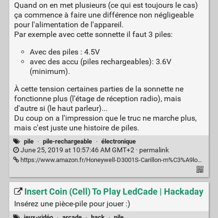
Quand on en met plusieurs (ce qui est toujours le cas)
ça commence à faire une différence non négligeable
pour l'alimentation de l'appareil.
Par exemple avec cette sonnette il faut 3 piles:
Avec des piles : 4.5V
avec des accu (piles rechargeables): 3.6V
(minimum).
À cette tension certaines parties de la sonnette ne
fonctionne plus (l'étage de réception radio), mais
d'autre si (le haut parleur)...
Du coup on a l'impression que le truc ne marche plus,
mais c'est juste une histoire de piles.
pile
·
pile-rechargeable
·
électronique
June 25, 2019 at 10:57:46 AM GMT+2 ·
permalink
https://www.amazon.fr/Honeywell-D3001S-Carillon-m%C3%A9lodies-Blanc/dp/B004G6C3JK/ref=pd_cp_79_1/261-6257192-8796330?_encoding=UTF8&pd_rd_i=B004G6C3JK&pd_rd_r=3aee1187-9727-11e9-9bc8-e12605d961e0&pd_rd_w=0P1Tn&pd_rd_wg=cu8FX&pf_rd_p=47e75f55-dc5d-4620-9738-c74dfd4c55ed&pf_rd_r=R1TNHZZ3G93GMDGWH2Z6&psc=1&refRID=R1TNHZZ3G93GMDGWH2Z6
Insert Coin (Cell) To Play LedCade | Hackaday
Insérez une pièce-pile pour jouer :)
jeux-vidéo
·
arcade
·
hack
·
pile