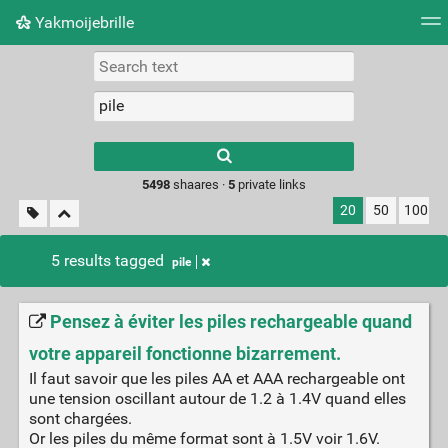
Yakmoijebrille
Tag cloud
Picture wall
Daily
RSS Feed
Logi
Type 1 or more
characters for
results.
5498
shaares ·
5
private links
20
50
100
5 results tagged
pile
Pensez à éviter les piles rechargeable quand
votre appareil fonctionne bizarrement.
Il faut savoir que les piles AA et AAA rechargeable ont
une tension oscillant autour de 1.2 à 1.4V quand elles
sont chargées.
Or les piles du même format sont à 1.5V voir 1.6V.