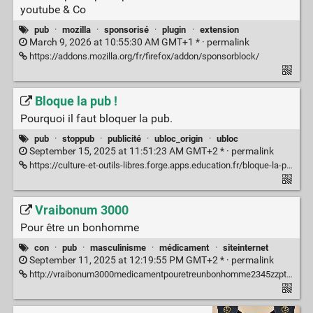
youtube & Co
pub
·
mozilla
·
sponsorisé
·
plugin
·
extension
March 9, 2026 at 10:55:30 AM GMT+1 * ·
permalink
https://addons.mozilla.org/fr/firefox/addon/sponsorblock/
Bloque la pub !
Pourquoi il faut bloquer la pub.
pub
·
stoppub
·
publicité
·
ubloc_origin
·
ubloc
September 15, 2025 at 11:51:23 AM GMT+2 * ·
permalink
https://culture-et-outils-libres.forge.apps.education.fr/bloque-la-pub.html
Vraibonum 3000
Pour être un bonhomme
con
·
pub
·
masculinisme
·
médicament
·
siteinternet
September 11, 2025 at 12:19:55 PM GMT+2 * ·
permalink
http://vraibonum3000medicamentpouretreunbonhomme2345zzpteurt456cestrel.fr/