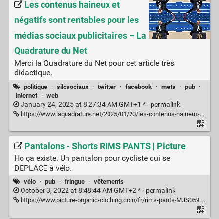
Les contenus haineux et
négatifs sont rentables pour les
médias sociaux publicitaires – La
Quadrature du Net
Merci la Quadrature du Net pour cet article très
didactique.
politique
·
silosociaux
·
twitter
·
facebook
·
meta
·
pub
·
internet
·
web
January 24, 2025 at 8:27:34 AM GMT+1 * ·
permalink
https://www.laquadrature.net/2025/01/20/les-contenus-haineux-et-negatifs-sont-rentables-pour-les-medias-sociaux-publicitaires/
⁣Pantalons - Shorts RIMS PANTS | Picture
Ho ça existe. Un pantalon pour cycliste qui se
DÉPLACE à vélo.
vélo
·
pub
·
fringue
·
vêtements
October 3, 2022 at 8:48:44 AM GMT+2 * ·
permalink
https://www.picture-organic-clothing.com/fr/rims-pants-MJS059.html?dwvar_MJS059_color=Dark%20Stone