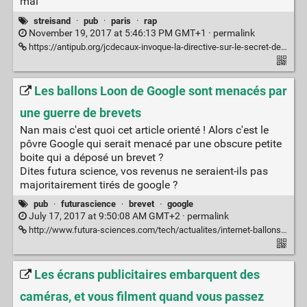
mal
streisand
·
pub
·
paris
·
rap
November 19, 2017 at 5:46:13 PM GMT+1 ·
permalink
https://antipub.org/jcdecaux-invoque-la-directive-sur-le-secret-des-affaires-pour-tenter-de-censurer-r-a-p/
Les ballons Loon de Google sont menacés par
une guerre de brevets
Nan mais c'est quoi cet article orienté ! Alors c'est le
pôvre Google qui serait menacé par une obscure petite
boite qui a déposé un brevet ?
Dites futura science, vos revenus ne seraient-ils pas
majoritairement tirés de google ?
pub
·
futurascience
·
brevet
·
google
July 17, 2017 at 9:50:08 AM GMT+2 ·
permalink
http://www.futura-sciences.com/tech/actualites/internet-ballons-loon-google-sont-menaces-guerre-brevets-58022/
Les écrans publicitaires embarquent des
caméras, et vous filment quand vous passez