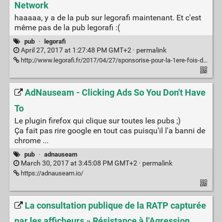
Network
haaaaa, y a de la pub sur legorafi maintenant. Et c'est
même pas de la pub legorafi :(
pub
·
legorafi
April 27, 2017 at 1:27:48 PM GMT+2 ·
permalink
http://www.legorafi.fr/2017/04/27/sponsorise-pour-la-1ere-fois-depuis-10-ans-il-emmene-sa-femme-en-week-end-pour-eviter-de-finir-les-travaux/
AdNauseam - Clicking Ads So You Don't Have
To
Le plugin firefox qui clique sur toutes les pubs ;)
Ça fait pas rire google en tout cas puisqu'il l'a banni de
chrome ...
pub
·
adnauseam
March 30, 2017 at 3:45:08 PM GMT+2 ·
permalink
https://adnauseam.io/
La consultation publique de la RATP capturée
par les afficheurs » Résistance à l'Agression