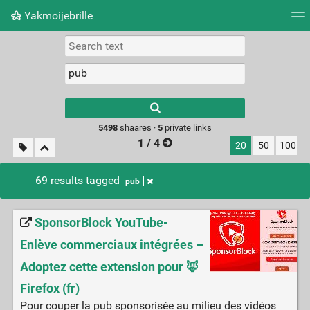
Yakmoijebrille
Tag cloud
Picture wall
Daily
RSS Feed
Logi
Type 1 or more
characters for
results.
5498
shaares ·
5
private links
1 / 4
20
50
100
69 results tagged
pub
SponsorBlock YouTube-
Enlève commerciaux intégrées –
Adoptez cette extension pour 🦊
Firefox (fr)
Pour couper la pub sponsorisée au milieu des vidéos