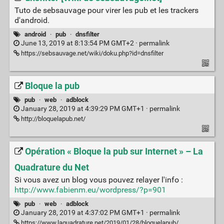
Tuto de sebsauvage pour virer les pub et les trackers
d'android.
android
·
pub
·
dnsfilter
June 13, 2019 at 8:13:54 PM GMT+2 ·
permalink
https://sebsauvage.net/wiki/doku.php?id=dnsfilter
Bloque la pub
pub
·
web
·
adblock
January 28, 2019 at 4:39:29 PM GMT+1 ·
permalink
http://bloquelapub.net/
Opération « Bloque la pub sur Internet » – La
Quadrature du Net
Si vous avez un blog vous pouvez relayer l'info :
http://www.fabienm.eu/wordpress/?p=901
pub
·
web
·
adblock
January 28, 2019 at 4:37:02 PM GMT+1 ·
permalink
https://www.laquadrature.net/2019/01/28/bloquelapub/