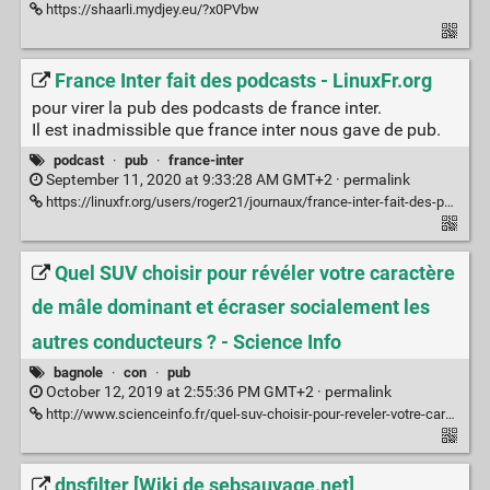
https://shaarli.mydjey.eu/?x0PVbw
France Inter fait des podcasts - LinuxFr.org
pour virer la pub des podcasts de france inter.
Il est inadmissible que france inter nous gave de pub.
podcast
·
pub
·
france-inter
September 11, 2020 at 9:33:28 AM GMT+2 ·
permalink
https://linuxfr.org/users/roger21/journaux/france-inter-fait-des-podcasts
Quel SUV choisir pour révéler votre caractère
de mâle dominant et écraser socialement les
autres conducteurs ? - Science Info
bagnole
·
con
·
pub
October 12, 2019 at 2:55:36 PM GMT+2 ·
permalink
http://www.scienceinfo.fr/quel-suv-choisir-pour-reveler-votre-caractere-de-male-dominant-et-ecraser-socialement-les-autres-conducteurs/
dnsfilter [Wiki de sebsauvage.net]