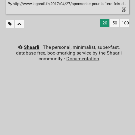
http://www.legorafi.fr/2017/04/27/sponsorise-pour-la-1ere-fois-depuis-10-ans-il-emmene-sa-femme-en-week-end-pour-eviter-de-finir-les-travaux/
20
50
100
Shaarli
· The personal, minimalist, super-fast,
database free, bookmarking service by the Shaarli
community ·
Documentation