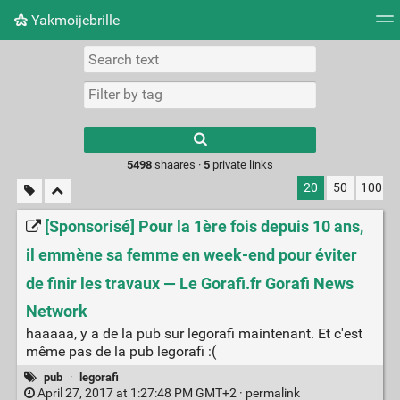
Yakmoijebrille
Tag cloud
Picture wall
Daily
RSS Feed
Logi
Type 1 or more
characters for
results.
5498
shaares ·
5
private links
20
50
100
[Sponsorisé] Pour la 1ère fois depuis 10 ans,
il emmène sa femme en week-end pour éviter
de finir les travaux — Le Gorafi.fr Gorafi News
Network
haaaaa, y a de la pub sur legorafi maintenant. Et c'est
même pas de la pub legorafi :(
pub
·
legorafi
April 27, 2017 at 1:27:48 PM GMT+2 ·
permalink