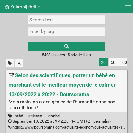
Yakmoijebrille
Tag cloud
Picture wall
Daily
RSS Feed
Logi
Type 1 or more
characters for
results.
5498
shaares ·
5
private links
20
50
100
Selon des scientifiques, porter un bébé en
marchant est le meilleur moyen de le calmer -
13/09/2022 à 20:22 - Boursorama
Mais mais, on a des génies de l'humanité dans nos
labo dit donc !
bébé
·
science
·
igNobel
September 13, 2022 at 9:42:28 PM GMT+2 ·
permalink
https://www.boursorama.com/actualite-economique/actualites/selon-des-scientifiques-porter-un-bebe-en-marchant-est-le-meilleur-moyen-de-le-calmer-c966bbf8b0430480f94d3ed0fe6b638a