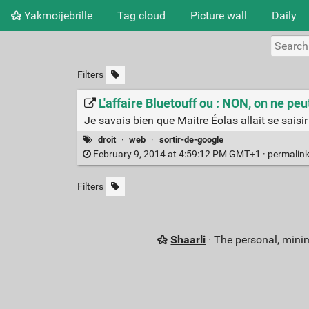
Yakmoijebrille
Tag cloud
Picture wall
Daily
Filters
L'affaire Bluetouff ou : NON, on ne pe
Je savais bien que Maitre Éolas allait se saisir d
droit
·
web
·
sortir-de-google
February 9, 2014 at 4:59:12 PM GMT+1 ·
permalin
Filters
Shaarli
· The personal, minim