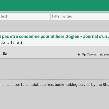
ut pas être condamné pour utiliser Gogleu - Journal d'un
e l'affaire :)
k
·
http://www.maitre-eolas.fr/pos
alist, super-fast, database free, bookmarking service by the Sh