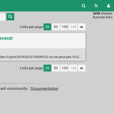
5498
shaares
Type 1 or
5
private links
more
characters
Links per page
20
50
100
for
results.
 avocat
t/2014/02/07/NON%2C-on-ne-peut-pas-%C3%AAtre-condamn%C3%A9-pour-utiliser-Gougleu
Links per page
20
50
100
aarli community ·
Documentation