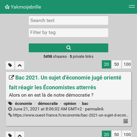
Yakmoijebrille
Tag cloud
Picture wall
Daily
RSS Feed
Logi
Type 1 or more
characters for
results.
5498
shaares ·
5
private links
20
50
100
Bac 2021. Un sujet d’économie jugé orienté
fait réagir les Économistes atterrés
Alors on en est là de notre démocratie ?
économie
·
démocratie
·
opinion
·
bac
June 21, 2021 at 8:06:02 AM GMT+2 ·
permalink
https://www.ouest-france.fr/economie/bac-2021-un-sujet-d-economie-juge-impartial-fait-reagir-les-economistes-atterres-7303481
20
50
100