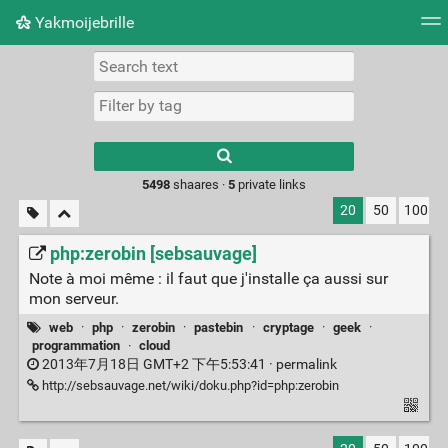
Yakmoijebrille
Tag cloud
Picture wall
Daily
RSS Feed
Logi
Type 1 or more
characters for
results.
5498
shaares ·
5
private links
20
50
100
php:zerobin [sebsauvage]
Note à moi même : il faut que j'installe ça aussi sur
mon serveur.
web
·
php
·
zerobin
·
pastebin
·
cryptage
·
geek
·
programmation
·
cloud
2013年7月18日 GMT+2 下午5:53:41 ·
permalink
http://sebsauvage.net/wiki/doku.php?id=php:zerobin