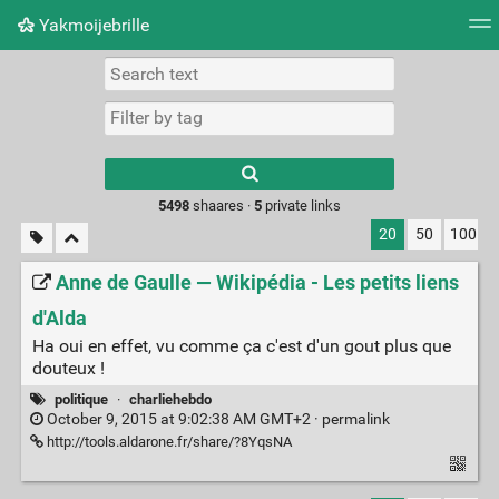
Yakmoijebrille
Tag cloud
Picture wall
Daily
RSS Feed
Logi
Type 1 or more
characters for
results.
5498
shaares ·
5
private links
20
50
100
Anne de Gaulle — Wikipédia - Les petits liens
d'Alda
Ha oui en effet, vu comme ça c'est d'un gout plus que
douteux !
politique
·
charliehebdo
October 9, 2015 at 9:02:38 AM GMT+2 ·
permalink
http://tools.aldarone.fr/share/?8YqsNA