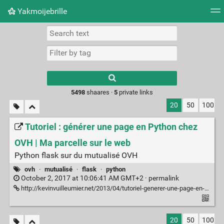
Yakmoijebrille
Tag cloud
Picture wall
Daily
RSS Feed
Logi
Type 1 or more
characters for
results.
5498
shaares ·
5
private links
20
50
100
Tutoriel : générer une page en Python chez
OVH | Ma parcelle sur le web
Python flask sur du mutualisé OVH
ovh
·
mutualisé
·
flask
·
python
October 2, 2017 at 10:06:41 AM GMT+2 ·
permalink
http://kevinvuilleumier.net/2013/04/tutoriel-generer-une-page-en-python-chez-ovh/
20
50
100