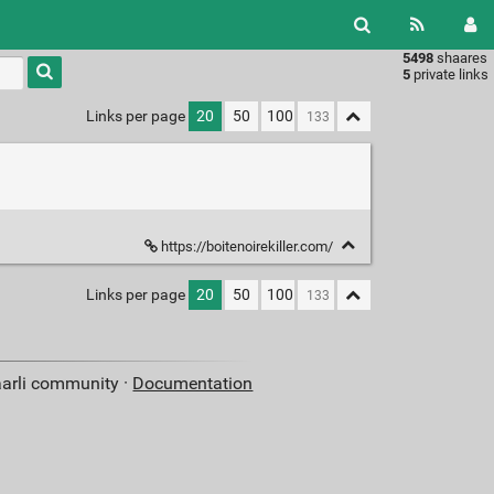
5498
shaares
Type 1 or
5
private links
more
characters
Links per page
20
50
100
for
results.
https://boitenoirekiller.com/
Links per page
20
50
100
aarli community ·
Documentation