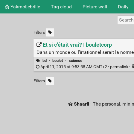
Yakmoijebrille
Tag cloud
Picture wall
Daily
Filters
Et si c’était vrai? | bouletcorp
Dans un monde ou l'irrationnel serait la norme
bd
·
boulet
·
science
April 11, 2015 at 9:53:58 AM GMT+2 ·
permalink
·
Filters
Shaarli
· The personal, minim