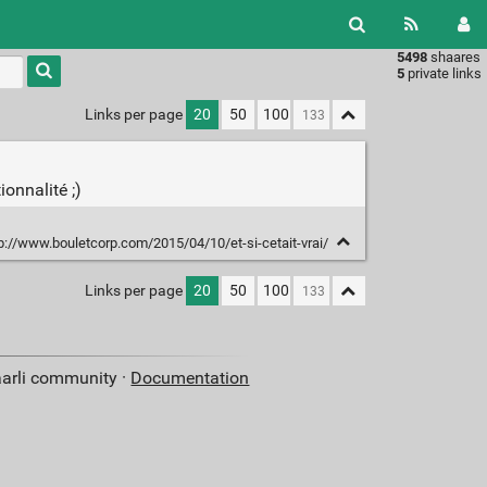
5498
shaares
Type 1 or
5
private links
more
characters
Links per page
20
50
100
for
results.
onnalité ;)
p://www.bouletcorp.com/2015/04/10/et-si-cetait-vrai/
Links per page
20
50
100
aarli community ·
Documentation