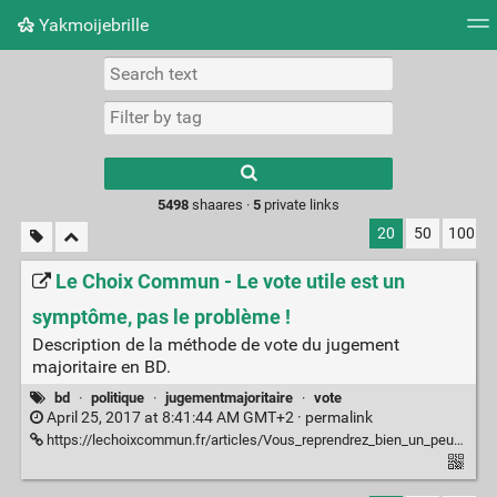
Yakmoijebrille
Tag cloud
Picture wall
Daily
RSS Feed
Logi
Type 1 or more
characters for
results.
5498
shaares ·
5
private links
20
50
100
Le Choix Commun - Le vote utile est un
symptôme, pas le problème !
Description de la méthode de vote du jugement
majoritaire en BD.
bd
·
politique
·
jugementmajoritaire
·
vote
April 25, 2017 at 8:41:44 AM GMT+2 ·
permalink
https://lechoixcommun.fr/articles/Vous_reprendrez_bien_un_peu_de_democratie-1.html