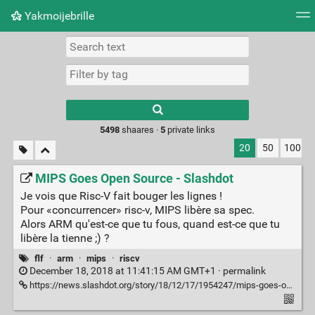
Yakmoijebrille
Tag cloud
Picture wall
Daily
RSS Feed
Logi
Type 1 or more
characters for
results.
5498
shaares ·
5
private links
20
50
100
MIPS Goes Open Source - Slashdot
Je vois que Risc-V fait bouger les lignes !
Pour «concurrencer» risc-v, MIPS libère sa spec.
Alors ARM qu'est-ce que tu fous, quand est-ce que tu
libère la tienne ;) ?
flf
·
arm
·
mips
·
riscv
December 18, 2018 at 11:41:15 AM GMT+1 ·
permalink
https://news.slashdot.org/story/18/12/17/1954247/mips-goes-open-source