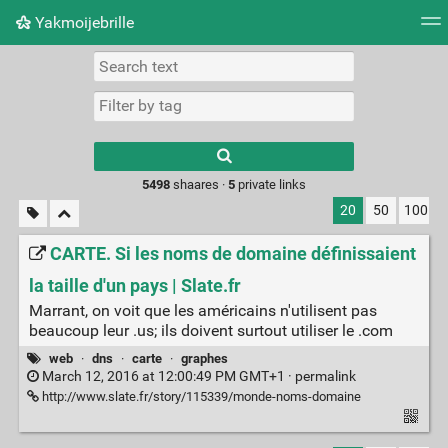
Yakmoijebrille
Tag cloud
Picture wall
Daily
RSS Feed
Logi
Type 1 or more
characters for
results.
5498
shaares ·
5
private links
20
50
100
CARTE. Si les noms de domaine définissaient
la taille d'un pays | Slate.fr
Marrant, on voit que les américains n'utilisent pas
beaucoup leur .us; ils doivent surtout utiliser le .com
web
·
dns
·
carte
·
graphes
March 12, 2016 at 12:00:49 PM GMT+1 ·
permalink
http://www.slate.fr/story/115339/monde-noms-domaine