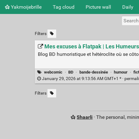
Yakmoijebrille
Tag cloud
Picture wall
Daily
Filters
Mes excuses à Flatpak | Les Humeurs d
Blog BD humoristique et hétéroclite où se côtoie
webcomic
·
BD
·
bande-dessinée
·
humour
·
fic
January 29, 2026 at 9:13:56 AM GMT+1 * ·
permal
Filters
Shaarli
· The personal, minim