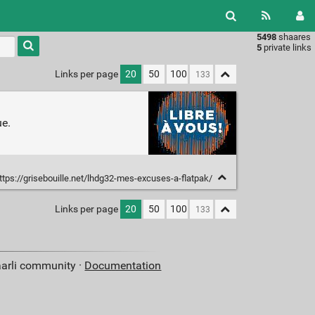
5498
shaares
Type 1 or
5
private links
more
characters
Links per page
20
50
100
for
results.
ue.
ttps://grisebouille.net/lhdg32-mes-excuses-a-flatpak/
Links per page
20
50
100
aarli community ·
Documentation