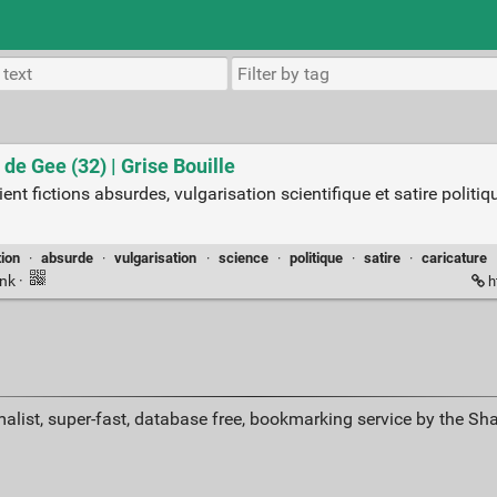
e Gee (32) | Grise Bouille
nt fictions absurdes, vulgarisation scientifique et satire politiq
tion
·
absurde
·
vulgarisation
·
science
·
politique
·
satire
·
caricature
ink
·
h
alist, super-fast, database free, bookmarking service by the Sh