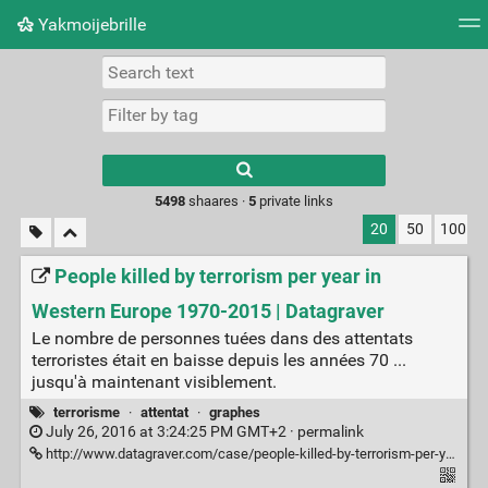
Yakmoijebrille
Tag cloud
Picture wall
Daily
RSS Feed
Logi
Type 1 or more
characters for
results.
5498
shaares ·
5
private links
20
50
100
People killed by terrorism per year in
Western Europe 1970-2015 | Datagraver
Le nombre de personnes tuées dans des attentats
terroristes était en baisse depuis les années 70 ...
jusqu'à maintenant visiblement.
terrorisme
·
attentat
·
graphes
July 26, 2016 at 3:24:25 PM GMT+2 ·
permalink
http://www.datagraver.com/case/people-killed-by-terrorism-per-year-in-western-europe-1970-2015