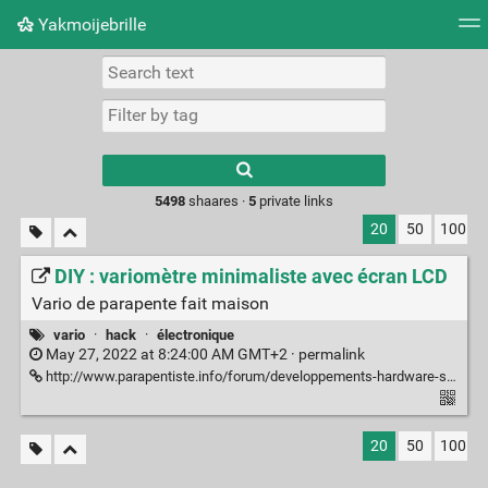
Yakmoijebrille
Tag cloud
Picture wall
Daily
RSS Feed
Logi
Type 1 or more
characters for
results.
5498
shaares ·
5
private links
20
50
100
DIY : variomètre minimaliste avec écran LCD
Vario de parapente fait maison
vario
·
hack
·
électronique
May 27, 2022 at 8:24:00 AM GMT+2 ·
permalink
http://www.parapentiste.info/forum/developpements-hardware-software/diy-variometre-minimaliste-avec-ecran-lcd-t58375.0.html
20
50
100