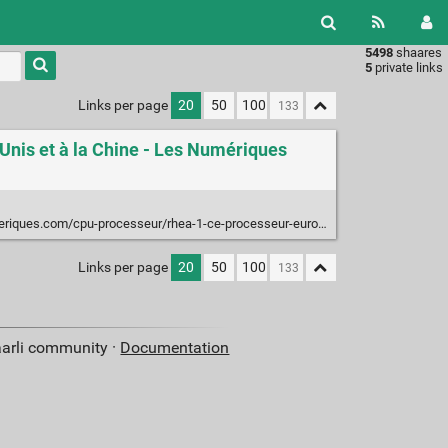
5498
shaares
Type 1 or
5
private links
more
characters
Links per page
20
50
100
for
results.
-Unis et à la Chine - Les Numériques
rhea-1-ce-processeur-europeen-concu-en-france-relance-la-bataille-des-puces-face-aux-etats-unis-et-a-la-chine-n239589.html
Links per page
20
50
100
aarli community ·
Documentation