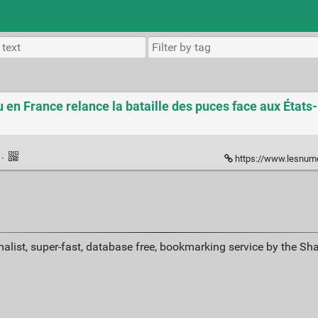
en France relance la bataille des puces face aux États
k
·
https://www.lesnumeriques.com/cpu-processeur/
alist, super-fast, database free, bookmarking service by the Sh