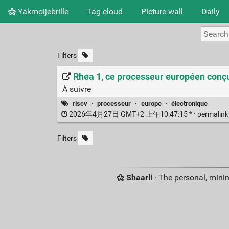
Yakmoijebrille
Tag cloud
Picture wall
Daily
Filters
Rhea 1, ce processeur européen conçu 
À suivre
riscv
·
processeur
·
europe
·
électronique
2026年4月27日 GMT+2 上午10:47:15 * ·
permalin
Filters
Shaarli
· The personal, minim