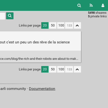
5498
shaares
Type 1 or
5
private links
more
characters
Links per page
20
50
100
for
results.
tout c'est un peu un des rêve de la science
log/the-rich-and-their-robots-are-about-to-make-half-the-worlds-jobs-disappear
Links per page
20
50
100
aarli community ·
Documentation