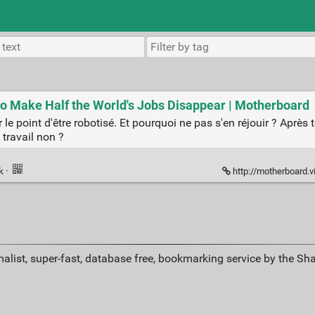
to Make Half the World's Jobs Disappear | Motherboard
e point d'être robotisé. Et pourquoi ne pas s'en réjouir ? Après 
 travail non ?
nk
·
http://motherboard.vice.com/b
alist, super-fast, database free, bookmarking service by the Sh