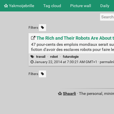
Yakmoijebrille
Tag cloud
Picture wall
Daily
Filters
The Rich and Their Robots Are About 
47 pour-cents des emplois mondiaux serait sur l
fiction d'avoir des esclaves robots pour faire le
travail
·
robot
·
futurologie
January 22, 2014 at 7:30:21 AM GMT+1 ·
permali
Filters
Shaarli
· The personal, minim