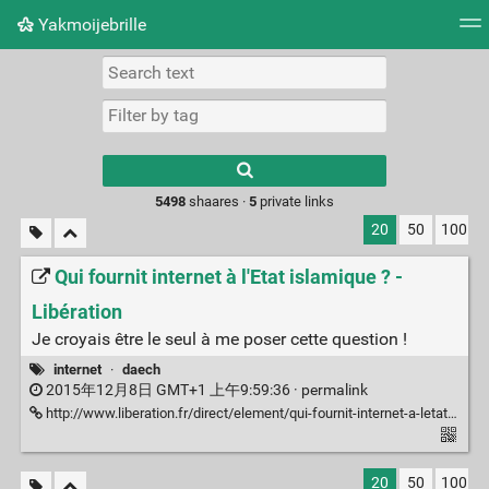
Yakmoijebrille
Tag cloud
Picture wall
Daily
RSS Feed
Logi
Type 1 or more
characters for
results.
5498
shaares ·
5
private links
20
50
100
Qui fournit internet à l'Etat islamique ? -
Libération
Je croyais être le seul à me poser cette question !
internet
·
daech
2015年12月8日 GMT+1 上午9:59:36 ·
permalink
http://www.liberation.fr/direct/element/qui-fournit-internet-a-letat-islamique_25829/
20
50
100