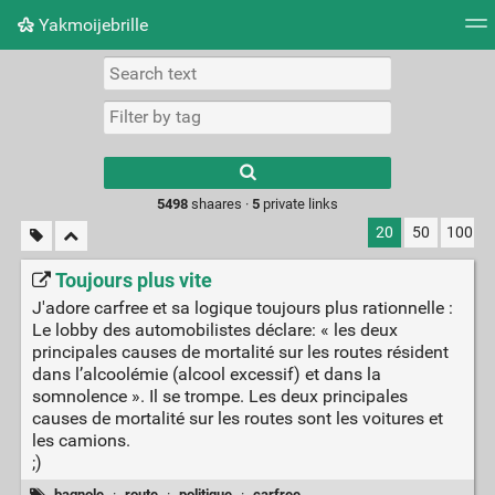
Yakmoijebrille
Tag cloud
Picture wall
Daily
RSS Feed
Logi
Type 1 or more
characters for
results.
5498
shaares ·
5
private links
20
50
100
Toujours plus vite
J'adore carfree et sa logique toujours plus rationnelle :
Le lobby des automobilistes déclare: « les deux
principales causes de mortalité sur les routes résident
dans l’alcoolémie (alcool excessif) et dans la
somnolence ». Il se trompe. Les deux principales
causes de mortalité sur les routes sont les voitures et
les camions.
;)
bagnole
·
route
·
politique
·
carfree