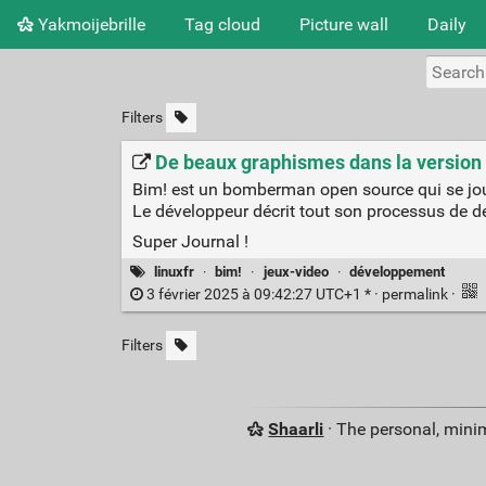
Yakmoijebrille
Tag cloud
Picture wall
Daily
Filters
De beaux graphismes dans la version 4
Bim! est un bomberman open source qui se jou
Le développeur décrit tout son processus de 
Super Journal !
linuxfr
·
bim!
·
jeux-video
·
développement
3 février 2025 à 09:42:27 UTC+1 * ·
permalink
·
Filters
Shaarli
· The personal, minim