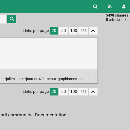
5498
shaares
Type 1 or
5
private links
more
characters
Links per page
20
50
100
for
results.
/julien_jorge/journaux/de-beaux-graphismes-dans-la-version-4-de-bim
Links per page
20
50
100
aarli community ·
Documentation