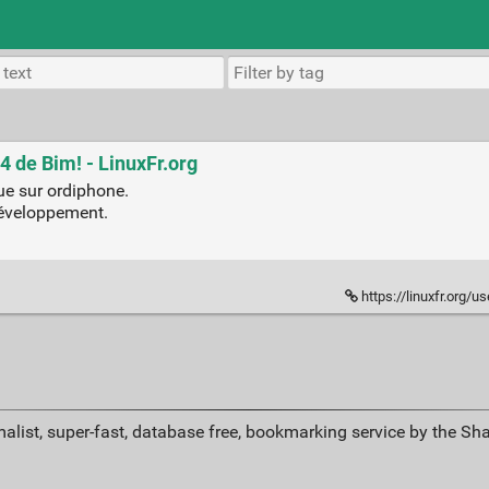
 de Bim! - LinuxFr.org
e sur ordiphone.
développement.
https://linuxfr.org/users
alist, super-fast, database free, bookmarking service by the Sh