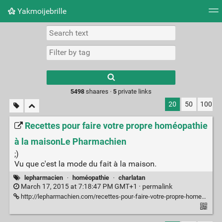
Yakmoijebrille
Tag cloud
Picture wall
Daily
RSS Feed
Logi
Type 1 or more
characters for
results.
5498
shaares ·
5
private links
20
50
100
Recettes pour faire votre propre homéopathie
à la maisonLe Pharmachien
;)
Vu que c'est la mode du fait à la maison.
lepharmacien
·
homéopathie
·
charlatan
March 17, 2015 at 7:18:47 PM GMT+1 ·
permalink
http://lepharmachien.com/recettes-pour-faire-votre-propre-homeopathie-a-la-maison/