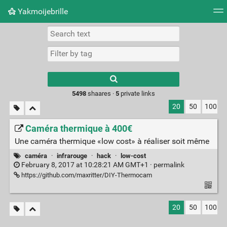
Yakmoijebrille
Tag cloud
Picture wall
Daily
RSS Feed
Logi
Type 1 or more
characters for
results.
5498
shaares ·
5
private links
20
50
100
Caméra thermique à 400€
Une caméra thermique «low cost» à réaliser soit même
caméra
·
infrarouge
·
hack
·
low-cost
February 8, 2017 at 10:28:21 AM GMT+1 ·
permalink
https://github.com/maxritter/DIY-Thermocam
20
50
100