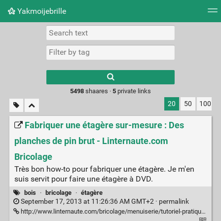
Yakmoijebrille
Tag cloud
Picture wall
Daily
RSS Feed
Logi
Type 1 or more
characters for
results.
5498
shaares ·
5
private links
20
50
100
Fabriquer une étagère sur-mesure : Des
planches de pin brut - Linternaute.com
Bricolage
Très bon how-to pour fabriquer une étagère. Je m'en
suis servit pour faire une étagère à DVD.
bois
·
bricolage
·
étagère
September 17, 2013 at 11:26:36 AM GMT+2 ·
permalink
http://www.linternaute.com/bricolage/menuiserie/tutoriel-pratique/fabriquer-une-etagere-sur-mesure/des-planches-de-pin-brut.shtml