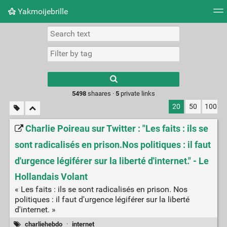
Yakmoijebrille
Tag cloud
Picture wall
Daily
RSS Feed
Logi
Type 1 or more
characters for
results.
5498
shaares ·
5
private links
20
50
100
Charlie Poireau sur Twitter : "Les faits : ils se
sont radicalisés en prison.Nos politiques : il faut
d'urgence légiférer sur la liberté d'internet." - Le
Hollandais Volant
« Les faits : ils se sont radicalisés en prison. Nos
politiques : il faut d'urgence légiférer sur la liberté
d'internet. »
charliehebdo
·
internet