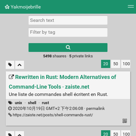
Yakmoijebrille
Tag cloud
Picture wall
Daily
RSS Feed
Logi
Type 1 or more
characters for
results.
5498
shaares ·
5
private links
20
50
100
Rewritten in Rust: Modern Alternatives of
Command-Line Tools · zaiste.net
Une liste de commandes shell écritent en Rust.
unix
·
shell
·
rust
2020年10月19日 GMT+2 下午2:06:08 ·
permalink
https://zaiste.net/posts/shell-commands-rust/
20
50
100