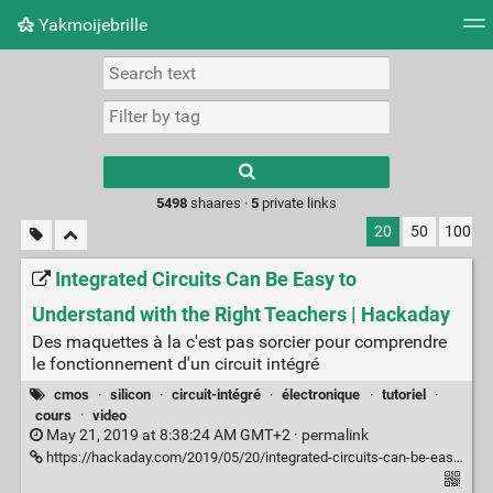
Yakmoijebrille
Tag cloud
Picture wall
Daily
RSS Feed
Logi
Type 1 or more
characters for
results.
5498
shaares ·
5
private links
20
50
100
Integrated Circuits Can Be Easy to
Understand with the Right Teachers | Hackaday
Des maquettes à la c'est pas sorcier pour comprendre
le fonctionnement d'un circuit intégré
cmos
·
silicon
·
circuit-intégré
·
électronique
·
tutoriel
·
cours
·
video
May 21, 2019 at 8:38:24 AM GMT+2 ·
permalink
https://hackaday.com/2019/05/20/integrated-circuits-can-be-easy-to-understand-with-the-right-teachers/