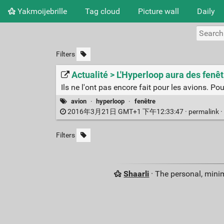
Yakmoijebrille
Tag cloud
Picture wall
Daily
Filters
Actualité > L'Hyperloop aura des fenêt
Ils ne l'ont pas encore fait pour les avions. Pou
avion
·
hyperloop
·
fenêtre
2016年3月21日 GMT+1 下午12:33:47 ·
permalink
·
Filters
Shaarli
· The personal, minim