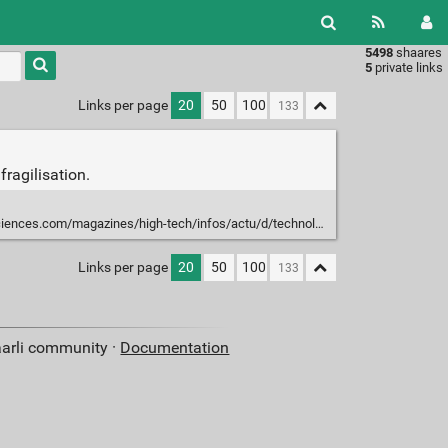
5498
shaares
Type 1 or
5
private links
more
characters
Links per page
20
50
100
for
results.
fragilisation.
agazines/high-tech/infos/actu/d/technologie-hyperloop-aura-fenetres-virtuelles-62080/
Links per page
20
50
100
aarli community ·
Documentation