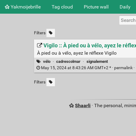
Yakmoijebrille
Tag cloud
Picture wall
Daily
Filters
Vigilo :: À pied ou à vélo, ayez le réfle
À pied ou à vélo, ayez le réflexe Vigilo
vélo
·
cadrescolmar
·
signalement
May 15, 2024 at 8:43:26 AM GMT+2 * ·
permalink
·
Filters
Shaarli
· The personal, minim