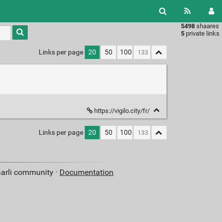
5498
shaares
Type 1 or
5
private links
more
characters
Links per page
20
50
100
for
results.
https://vigilo.city/fr/
Links per page
20
50
100
aarli community ·
Documentation