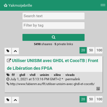
Yakmoijebrille
Tag cloud
Picture wall
Daily
RSS Feed
Logi
Type 1 or more
characters for
results.
5498
shaares ·
5
private links
20
50
100
Utiliser UNISIM avec GHDL et CocoTB | Front
de Libération des FPGA
flf
·
ghdl
·
vhdl
·
unisim
·
xilinx
·
vivado
July 1, 2021 at 5:13:16 PM GMT+2 * ·
permalink
http://www.fabienm.eu/flf/utiliser-unisim-avec-ghdl-et-cocotb/
20
50
100