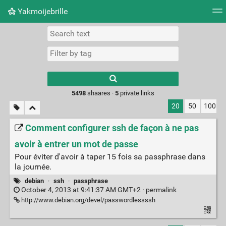
Yakmoijebrille
Tag cloud
Picture wall
Daily
RSS Feed
Logi
Type 1 or more
characters for
results.
5498
shaares ·
5
private links
20
50
100
Comment configurer ssh de façon à ne pas
avoir à entrer un mot de passe
Pour éviter d'avoir à taper 15 fois sa passphrase dans
la journée.
debian
·
ssh
·
passphrase
October 4, 2013 at 9:41:37 AM GMT+2 ·
permalink
http://www.debian.org/devel/passwordlessssh