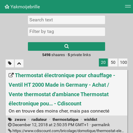
Yakmoijebrille
Tag cloud
Picture wall
Daily
RSS Feed
Logi
Type 1 or more
characters for
results.
5498
shaares ·
5
private links
20
50
100
Thermostat électronique pour chauffage -
Ventil HT 2000 Made in Germany - Achat /
Vente thermostat d'ambiance Thermostat
électronique pou… - Cdiscount
On en trouve des moins cher, mais pas connecté
zwave
·
radiateur
·
thermostatique
·
wishlist
December 12, 2018 at 2:50:35 PM GMT+1 ·
permalink
https://www.cdiscount.com/bricolage/domotique/thermostat-electronique-pour-chauffage-ventil-ht/f-166190102-oly4030152949144.html?idOffre=105887457#mpos=4|mp