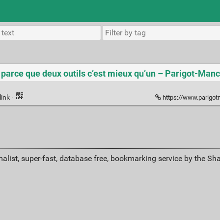
 : parce que deux outils c’est mieux qu’un – Parigot-Man
link
·
https://www.parigotmanchot.fr/20
alist, super-fast, database free, bookmarking service by the Sh