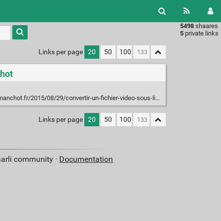
5498
shaares
Type 1 or
5
private links
more
characters
Links per page
20
50
100
for
results.
chot
15/08/29/convertir-un-fichier-video-sous-linux-parce-que-deux-outils-cest-mieux-quun/
Links per page
20
50
100
aarli community ·
Documentation