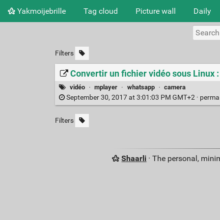
Yakmoijebrille
Tag cloud
Picture wall
Daily
Filters
Convertir un fichier vidéo sous Linux
vidéo
·
mplayer
·
whatsapp
·
camera
September 30, 2017 at 3:01:03 PM GMT+2 ·
perma
Filters
Shaarli
· The personal, minim