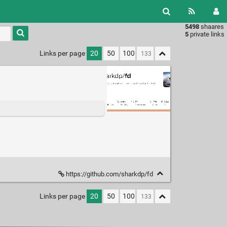
5498
shaares
Type 1 or
5
private links
more
characters
Links per page
20
50
100
for
results.
https://github.com/sharkdp/fd
Links per page
20
50
100