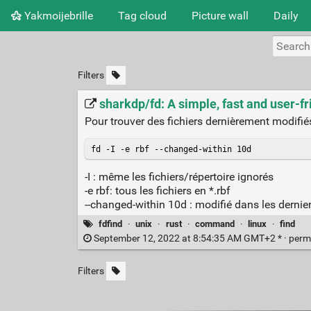
Yakmoijebrille
Tag cloud
Picture wall
Daily
Filters
sharkdp/fd: A simple, fast and user-fri
Pour trouver des fichiers dernièrement modifiés
fd -I -e rbf --changed-within 10d
-I : même les fichiers/répertoire ignorés
-e rbf: tous les fichiers en *.rbf
--changed-within 10d : modifié dans les dernier
fdfind
·
unix
·
rust
·
command
·
linux
·
find
September 12, 2022 at 8:54:35 AM GMT+2 * ·
perm
Filters