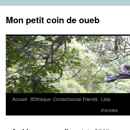
Aller
au
Mon petit coin de oueb
contenu
Accueil
BDthèque
Contact/social
Friends
Liste
d’envies