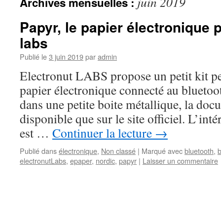
juin 2019
Archives mensuelles :
Papyr, le papier électronique 
labs
Publié le
3 juin 2019
par
admin
Electronut LABS propose un petit kit pe
papier électronique connecté au bluetoot
dans une petite boite métallique, la doc
disponible que sur le site officiel. L’inté
est …
Continuer la lecture
→
Publié dans
électronique
,
Non classé
|
Marqué avec
bluetooth
,
b
electronutLabs
,
epaper
,
nordic
,
papyr
|
Laisser un commentaire