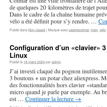
Colmar est une ville frontalière de l’All
de quelques 20 kilomètres de trajet pou
Dans le cadre de la chaîne humaine prévu
vélo a été définit pour s’y rendre. …
Con
Publié dans
Non classé
|
Marqué avec
cadrescolmar
,
train
,
vélo
Configuration d’un «clavier» 
Linux
Publié le
18 mars 2024
par
admin
J’ai investi claqué du pognon inutilemen
3 boutons + un potar chez aliexpress. M
des fonctionnalités hors clavier «standa
micro quand je parle par exemple. Au br
est …
Continuer la lecture
→