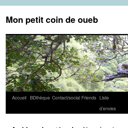
Aller
au
Mon petit coin de oueb
contenu
Accueil
BDthèque
Contact/social
Friends
Liste
d’envies