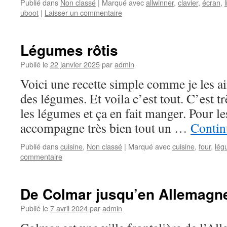
Publié dans
Non classé
|
Marqué avec
allwinner
,
clavier
,
écran
,
uboot
|
Laisser un commentaire
Légumes rôtis
Publié le
22 janvier 2025
par
admin
Voici une recette simple comme je les a
des légumes. Et voila c’est tout. C’est t
les légumes et ça en fait manger. Pour le
accompagne très bien tout un …
Contin
Publié dans
cuisine
,
Non classé
|
Marqué avec
cuisine
,
four
,
lég
commentaire
De Colmar jusqu’en Allemagne
Publié le
7 avril 2024
par
admin