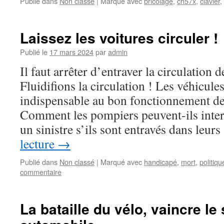
Publié dans
Non classé
|
Marqué avec
bricolage
,
ch57x
,
clavier
,
Laissez les voitures circuler !
Publié le
17 mars 2024
par
admin
Il faut arrêter d’entraver la circulation 
Fluidifions la circulation ! Les véhicule
indispensable au bon fonctionnement de 
Comment les pompiers peuvent-ils inter
un sinistre s’ils sont entravés dans leu
lecture
→
Publié dans
Non classé
|
Marqué avec
handicapé
,
mort
,
politiqu
commentaire
La bataille du vélo, vaincre l