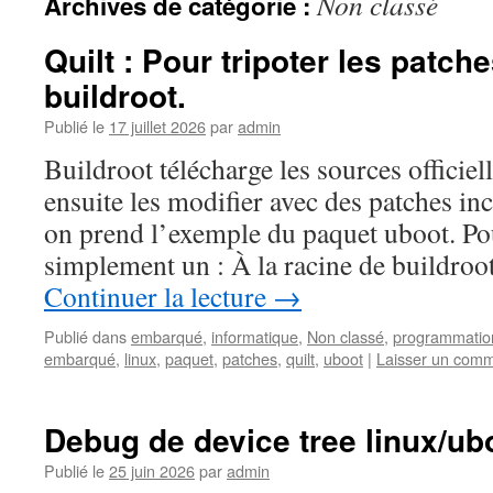
Non classé
Archives de catégorie :
Quilt : Pour tripoter les patch
buildroot.
Publié le
17 juillet 2026
par
admin
Buildroot télécharge les sources officiel
ensuite les modifier avec des patches inc
on prend l’exemple du paquet uboot. Pou
simplement un : À la racine de buildroo
Continuer la lecture
→
Publié dans
embarqué
,
informatique
,
Non classé
,
programmatio
embarqué
,
linux
,
paquet
,
patches
,
quilt
,
uboot
|
Laisser un comm
Debug de device tree linux/ub
Publié le
25 juin 2026
par
admin