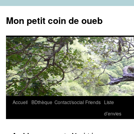
Aller
au
Mon petit coin de oueb
contenu
Accueil
BDthèque
Contact/social
Friends
Liste
d’envies