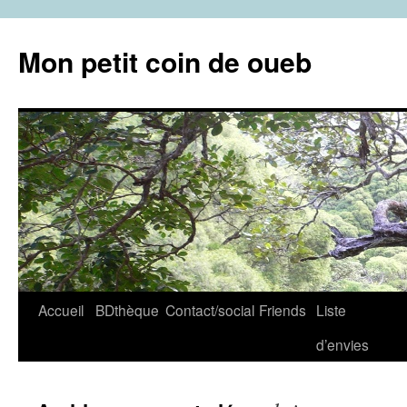
Aller
au
Mon petit coin de oueb
contenu
Accueil
BDthèque
Contact/social
Friends
Liste
d’envies