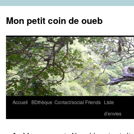
Aller
au
Mon petit coin de oueb
contenu
Accueil
BDthèque
Contact/social
Friends
Liste
d’envies