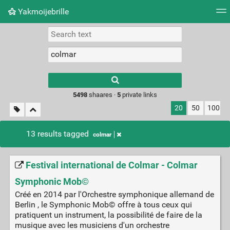
Yakmoijebrille
Tag cloud
Picture wall
Daily
RSS Feed
Logi
Type 1 or more
characters for
results.
5498
shaares ·
5
private links
20
50
100
13 results tagged
colmar
Festival international de Colmar - Colmar
Symphonic Mob©
Créé en 2014 par l'Orchestre symphonique allemand de
Berlin , le Symphonic Mob© offre à tous ceux qui
pratiquent un instrument, la possibilité de faire de la
musique avec les musiciens d'un orchestre