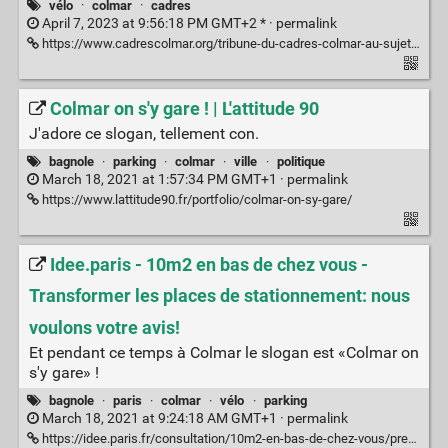
vélo
·
colmar
·
cadres
April 7, 2023 at 9:56:18 PM GMT+2 * ·
permalink
https://www.cadrescolmar.org/tribune-du-cadres-colmar-au-sujet-de-la-rocade-ouest/
Colmar on s'y gare ! | L'attitude 90
J'adore ce slogan, tellement con.
bagnole
·
parking
·
colmar
·
ville
·
politique
March 18, 2021 at 1:57:34 PM GMT+1 ·
permalink
https://www.lattitude90.fr/portfolio/colmar-on-sy-gare/
Idee.paris - 10m2 en bas de chez vous -
Transformer les places de stationnement: nous
voulons votre avis!
Et pendant ce temps à Colmar le slogan est «Colmar on
s'y gare» !
bagnole
·
paris
·
colmar
·
vélo
·
parking
March 18, 2021 at 9:24:18 AM GMT+1 ·
permalink
https://idee.paris.fr/consultation/10m2-en-bas-de-chez-vous/presentation/transformer-les-places-de-stationnement-nous-voulons-votre-avis