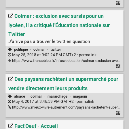
Colmar : exclusion avec sursis pour un
lycéen, il a critiqué l'Éducation nationale sur
Twitter
J'arrive pas à trouver le twitt en question
politique
·
colmar
·
twitter
May 25, 2018 at 9:02:24 PM GMT+2 ·
permalink
https://www.francebleu.fr/infos/education/colmar-exclusion-avec-sursis-pour-un-lyceen-il-a-critique-l-education-nationale-sur-twitter-1526819393
Des paysans rachètent un supermarché pour
vendre directement leurs produits
alsace
·
colmar
·
maraîchage
·
magasin
May 4, 2017 at 3:46:59 PM GMT+2 ·
permalink
http://www.mieux-vivre-autrement.com/paysans-rachetent-supermarche-vendre-directement-leurs-produits.html#sthash.FxEKxM0c.rlmtDxnM.dpbs
Fact'Oeuf - Accueil