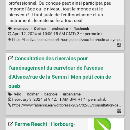
professionnel. Quiconque peut ainsi participer, peu
importe l'âge ou le niveau, tout le monde est le
bienvenu ! Il faut juste de l'enthousiasme et un
instrument : le reste se fera tout seul.
musique
·
Colmar
·
orchestre
·
flashmob
April 12, 2024 at 10:06:15 AM GMT+2 * ·
permalink
https://festival-colmar.com/fr/component/zoo/item/colmar-symphonic-mob-c?Itemid=109
Consultation des riverains pour
l’aménagement du carrefour de l’avenue
d’Alsace/rue de la Semm | Mon petit coin de
oueb
vélo
·
Colmar
·
bagnole
·
urbanisme
February 9, 2024 at 9:42:11 AM GMT+1 * ·
permalink
https://www.fabienm.eu/wordpress/2024/02/08/consultation-des-riverains-pour-lamenagement-du-carrefour-de-lavenue-dalsace-rue-de-la-semm/
Ferme Reecht | Horbourg-