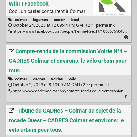
Wihr | Facebook
Cool, un casier concurrent à Colmar !
colmar
·
légumes
·
casier
·
local
October 24, 2023 at 12:09:44 PM GMT+2 * ·
permalink
https://www.facebook.com/people/Ferme-Reecht/100067650403437/
Compte-rendu de la commission Voirie N°4 –
CADRES Colmar et environs: le vélo urbain pour
tous.
colmar
·
cadres
·
voiries
·
vélo
October 2, 2023 at 9:10:09 AM GMT+2 * ·
permalink
https://www.cadrescolmar.org/compte-rendu-de-la-commission-voirie-n4/
Tribune du CADRes – Colmar au sujet de la
rocade Ouest – CADRES Colmar et environs: le
vélo urbain pour tous.