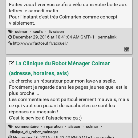
Faites vous livrer vos œufs à vélo dans votre boite aux
lettres le samedi matin.
Pour l'instant c'est très Colmarien comme concept
visiblement.
colmar
·
œufs
·
livraison
December 29, 2016 at 10:41:04 AM GMT+1 ·
permalink
http://www.factoeuf.fr/accueil/
La Clinique du Robot Ménager Colmar
(adresse, horaires, avis)
Je cherche un réparateur pour mon lave-vaisselle.
Forcément je regarde dans les pages jaunes quel est le
plus proche ...
Les commentaires sont particulièrement mauvais, mais
ce qui vaut son pesant de cacahuètes ce sont les
réponses du magasin !
C'est le service à l'alsacienne ça ;)
commentaire
·
réparation
·
alsace
·
colmar
·
clinique_du_robot_ménager
November 16, 2016 at 9:42:40 PM GMT+1 ·
permalink