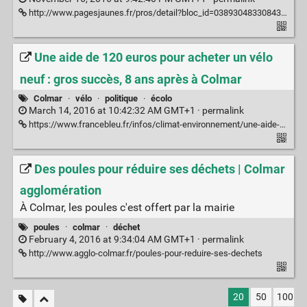
http://www.pagesjaunes.fr/pros/detail?bloc_id=0389304833084374070001C0001&no_sequence=0&code_rubrique=48100900
Une aide de 120 euros pour acheter un vélo
neuf : gros succès, 8 ans après à Colmar
Colmar
·
vélo
·
politique
·
écolo
March 14, 2016 at 10:42:32 AM GMT+1 ·
permalink
https://www.francebleu.fr/infos/climat-environnement/une-aide-de-120-euros-pour-acheter-un-velo-neuf-gros-succes-8-ans-apres-colmar-1457895457
Des poules pour réduire ses déchets | Colmar
agglomération
À Colmar, les poules c'est offert par la mairie
poules
·
colmar
·
déchet
February 4, 2016 at 9:34:04 AM GMT+1 ·
permalink
http://www.agglo-colmar.fr/poules-pour-reduire-ses-dechets
20
50
100