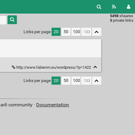
5498
shaares
Type 1 or
5
private links
more
characters
Links per page
20
50
100
for
results.
http://www.fabienm.eu/wordpress/?p=1422
Links per page
20
50
100
aarli community ·
Documentation