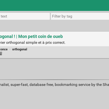
ogonal ! | Mon petit coin de oueb
vier orthogonal simple et à prix correct.
conce
·
orthogonal
alist, super-fast, database free, bookmarking service by the Sh