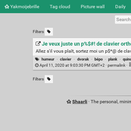
Yakmoijebrille
Tag cloud
Picture wall
Daily
Filters
Je veux juste un p%$#! de clavier orth
Allez s'il vous plaît, sortez moi un p$*@ de cla
humeur
·
clavier
·
dvorak
·
bépo
·
plank
·
quin
April 11, 2020 at 9:03:30 PM GMT+2 ·
permalink
·
Filters
Shaarli
· The personal, minim