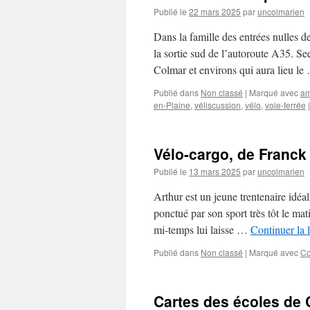
Publié le
22 mars 2025
par
uncolmarien
Dans la famille des entrées nulles d
la sortie sud de l’autoroute A35. Se
Colmar et environs qui aura lieu l
Publié dans
Non classé
|
Marqué avec
a
en-Plaine
,
véliscussion
,
vélo
,
voie-ferrée
|
Vélo-cargo, de Franck
Publié le
13 mars 2025
par
uncolmarien
Arthur est un jeune trentenaire idéali
ponctué par son sport très tôt le ma
mi-temps lui laisse …
Continuer la 
Publié dans
Non classé
|
Marqué avec
Co
Cartes des écoles de