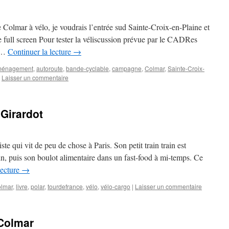
e Colmar à vélo, je voudrais l’entrée sud Sainte-Croix-en-Plaine et
e full screen Pour tester la véliscussion prévue par le CADRes
e …
Continuer la lecture
→
ménagement
,
autoroute
,
bande-cyclable
,
campagne
,
Colmar
,
Sainte-Croix-
Laisser un commentaire
 Girardot
ste qui vit de peu de chose à Paris. Son petit train train est
tin, puis son boulot alimentaire dans un fast-food à mi-temps. Ce
lecture
→
lmar
,
livre
,
polar
,
tourdefrance
,
vélo
,
vélo-cargo
|
Laisser un commentaire
 Colmar