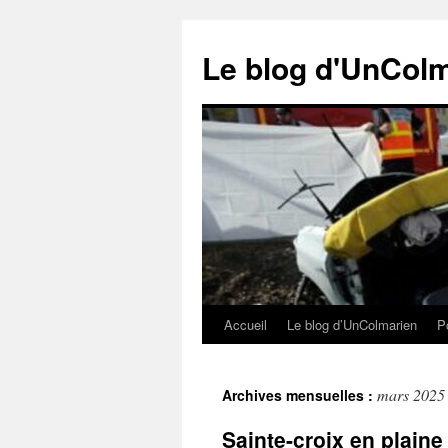
Le blog d'UnCol
Accueil
Le blog d’UnColmarien
Po
Aller
au
mars 2025
Archives mensuelles :
contenu
Sainte-croix en plaine