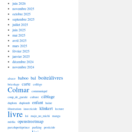
juin 2026
novembre 2025
octobre 2025
septembre 2025
juillet 2025
juin 2025
mai 2025
avril 2025
mars 2025
février 2025
janvier 2025
décembre 2024
novembre 2024
boiteàlivres
baboo
bal
alsace
carte
bricolage
collège
Colmar
communiqué
câblage
coup_de_gueule
culture
enfant
duplom
duplomb
haine
klinkert
illustration
insecticide
lecture
livre
loi
majo_no_michi
manga
openstreetmap
média
parcdupetitprince
parking
pesticide