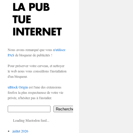
Nous avons remarqué que vous
n'utilisez
PAS
de bloqueur de publicités !
Pour préserver votre cerveau, et nettoyer
le web nous vous conseillons l'installation
d'un bloqueur.
uBlock Origin
est l'une des extensions
firefox la plus respectueuse de votre vie
privée, n'hésitez pas à l'installer.
Rechercher
Loading Mastodon feed...
juillet 2026