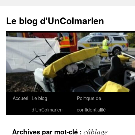
Le blog d'UnColmarien
Aller
Accueil
Le blog
Politique de
au
d’UnColmarien
confidentialité
contenu
câblage
Archives par mot-clé :