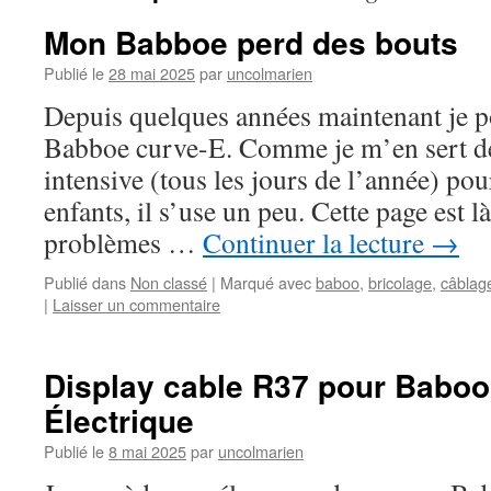
Mon Babboe perd des bouts
Publié le
28 mai 2025
par
uncolmarien
Depuis quelques années maintenant je p
Babboe curve-E. Comme je m’en sert de
intensive (tous les jours de l’année) po
enfants, il s’use un peu. Cette page est l
problèmes …
Continuer la lecture
→
Publié dans
Non classé
|
Marqué avec
baboo
,
bricolage
,
câblag
|
Laisser un commentaire
Display cable R37 pour Babo
Électrique
Publié le
8 mai 2025
par
uncolmarien