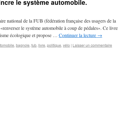
aincre le système automobile.
aire national de la FUB (fédération française des usagers de la
ut «renverser le système automobile à coup de pédales». Ce livre
antisme écologique et propose …
Continuer la lecture
→
tomobile
,
bagnole
,
fub
,
livre
,
politique
,
vélo
|
Laisser un commentaire