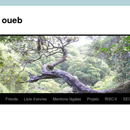
e oueb
Friends
Liste d’envies
Mentions légales
Projets
RISC-V
SE