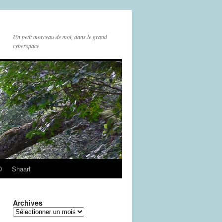
Un petit morceau de moi, dans le grand
cyberspace
O
Shaarli
Archives
Archives