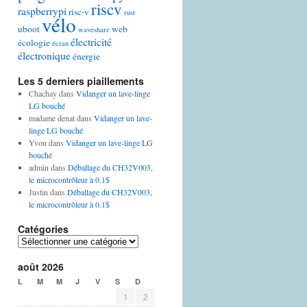
riscv
raspberrypi
risc-v
rust
vélo
uboot
web
waveshare
électricité
écologie
écran
électronique
énergie
Les 5 derniers piaillements
Chachay
dans
Vidanger un lave-linge
LG bouché
madame denat
dans
Vidanger un lave-
linge LG bouché
Yvon
dans
Vidanger un lave-linge LG
bouché
admin
dans
Déballage du CH32V003,
le microcontrôleur à 0.1$
Justin
dans
Déballage du CH32V003,
le microcontrôleur à 0.1$
Catégories
Catégories
août 2026
L
M
M
J
V
S
D
1
2