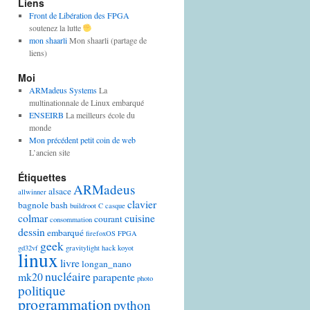
Liens
Front de Libération des FPGA
soutenez la lutte
mon shaarli
Mon shaarli (partage de
liens)
Moi
ARMadeus Systems
La
multinationnale de Linux embarqué
ENSEIRB
La meilleurs école du
monde
Mon précédent petit coin de web
L’ancien site
Étiquettes
ARMadeus
alsace
allwinner
clavier
bagnole
bash
buildroot
C
casque
colmar
cuisine
courant
consommation
dessin
embarqué
firefoxOS
FPGA
geek
gd32vf
gravitylight
hack
koyot
linux
livre
longan_nano
nucléaire
mk20
parapente
photo
politique
programmation
python