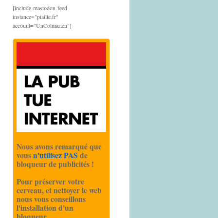
[include-mastodon-feed
instance="piaille.fr"
account="UnColmarien"]
Nous avons remarqué que
vous
n'utilisez PAS
de
bloqueur de publicités !
Pour préserver votre
cerveau, et nettoyer le web
nous vous conseillons
l'installation d'un
bloqueur.