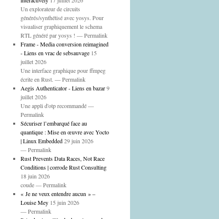
interactively
17 juillet 2026
Un explorateur de circuits
générés/synthétisé avec yosys. Pour
visualiser graphiquement le schema
RTL généré par yosys ! — Permalink
Frame - Media conversion reimagined
- Liens en vrac de sebsauvage
15
juillet 2026
Une interface graphique pour ffmpeg
écrite en Rust. — Permalink
Aegis Authenticator - Liens en bazar
9
juillet 2026
Une appli d'otp recommandé —
Permalink
Sécuriser l’embarqué face au
quantique : Mise en œuvre avec Yocto
| Linux Embedded
29 juin 2026
— Permalink
Rust Prevents Data Races, Not Race
Conditions | corrode Rust Consulting
18 juin 2026
coude — Permalink
« Je ne veux entendre aucun » –
Louise Mey
15 juin 2026
— Permalink