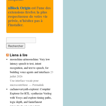
uBlock Origin
est l'une des
extensions firefox la plus
respectueuse de votre vie
privée, n'hésitez pas à
l'installer.
Liens à lire
moonshine-ai/moonshine: Very low
latency speech to text, intent
recognition, and text to speech, for
building voice agents and interfaces
23
juillet 2026
Une interface vocale pour
microcontrôleur. — Permalink
cachanova/synth-explorer: Compiler
Explorer for RTL: synthesize Verilog
with Yosys and explore timing paths,
logic depth, and fanin/fanout