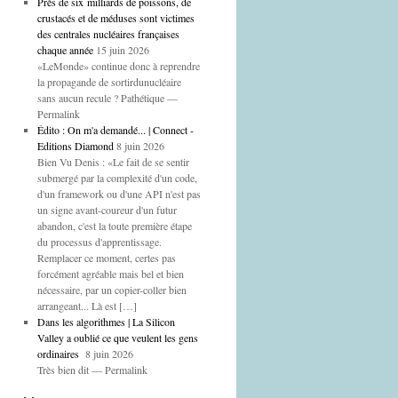
Près de six milliards de poissons, de
crustacés et de méduses sont victimes
des centrales nucléaires françaises
chaque année
15 juin 2026
«LeMonde» continue donc à reprendre
la propagande de sortirdunucléaire
sans aucun recule ? Pathétique —
Permalink
Édito : On m'a demandé... | Connect -
Editions Diamond
8 juin 2026
Bien Vu Denis : «Le fait de se sentir
submergé par la complexité d'un code,
d'un framework ou d'une API n'est pas
un signe avant-coureur d'un futur
abandon, c'est la toute première étape
du processus d'apprentissage.
Remplacer ce moment, certes pas
forcément agréable mais bel et bien
nécessaire, par un copier-coller bien
arrangeant... Là est […]
Dans les algorithmes | La Silicon
Valley a oublié ce que veulent les gens
ordinaires
8 juin 2026
Très bien dit — Permalink