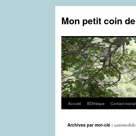
Aller
au
Mon petit coin d
contenu
Accueil
BDthèque
Contact/social
automobile
Archives par mot-clé :