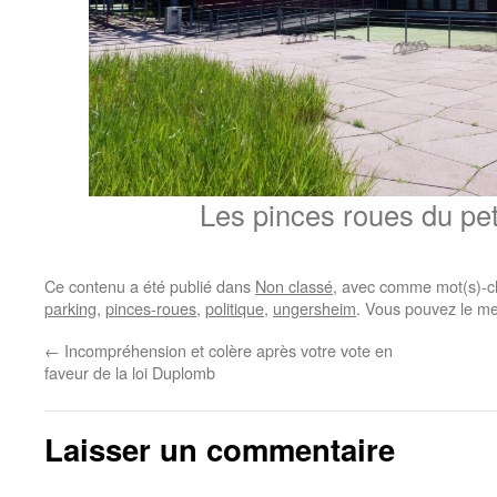
Les pinces roues du pet
Ce contenu a été publié dans
Non classé
, avec comme mot(s)-c
parking
,
pinces-roues
,
politique
,
ungersheim
. Vous pouvez le me
←
Incompréhension et colère après votre vote en
faveur de la loi Duplomb
Laisser un commentaire